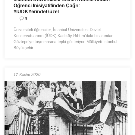
Öğrenci İnisiyatifinden Çağrı:
#İÜDKYerindeGüzel
0
Üniversiteli öğrenciler, İstanbul Üniversitesi Devlet
Konservatuarının (İÜDK) Kadıköy Rıhtım’daki binasından
Göztepe’ye taşınmasına tepki gösteriyor. Mülkiyeti İstanbul
Büyükşehir ...
17 Kasım 2020