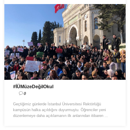
#İÜMüzeDeğilOkul
0
Geçtiğimiz günlerde İstanbul Üniversitesi Rektörlüğü
kampüsün halka açıldığını duyurmuştu. Öğrenciler yeni
düzenlemeye daha açıklamanın ilk anlarından itibaren ...