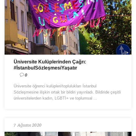
Üniversite Kulüplerinden Çağrı:
#İstanbulSözleşmesiYaşatır
0
Üniversite öğrenci kulüpleri/toplulukları İstanbul
Sözleşmesine ilişkin ortak bir bildiri yayınladı. Bildiride çeşitli
üniversitelerden kadın, LGBTİ+ ve toplumsal ...
7 Ağustos 2020