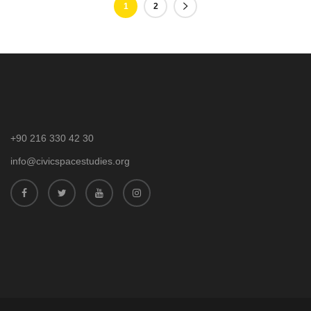
1
2
+90 216 330 42 30
info@civicspacestudies.org