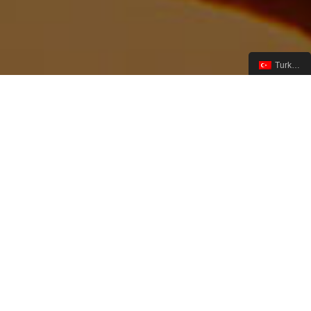
Turkish
İFADE ÖZGÜRLÜĞÜ
TOPLANMA ÖZGÜRLÜĞÜ
ÖRGÜTLENME ÖZGÜRLÜĞÜ