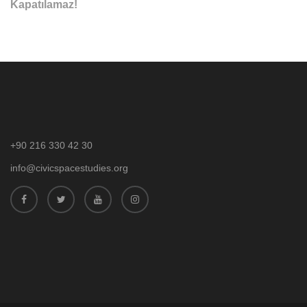
Kapatılamaz!
+90 216 330 42 30
info@civicspacestudies.org