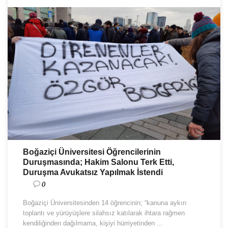
Boğaziçi Üniversitesi Öğrencilerinin
Duruşmasında; Hakim Salonu Terk Etti,
Duruşma Avukatsız Yapılmak İstendi
0
Boğaziçi Üniversitesinden 14 öğrencinin; “kanuna aykırı
toplantı ve yürüyüşlere silahsız katılarak ihtara rağmen
kendiliğinden dağılmama, kişiyi hürriyetinden ...