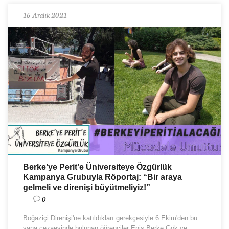
16 Aralık 2021
Berke’ye Perit’e Üniversiteye Özgürlük
Kampanya Grubuyla Röportaj: “Bir araya
gelmeli ve direnişi büyütmeliyiz!”
0
Boğaziçi Direnişi'ne katıldıkları gerekçesiyle 6 Ekim'den bu
yana cezaevinde bulunan öğrenciler Enis Berke Gök ve