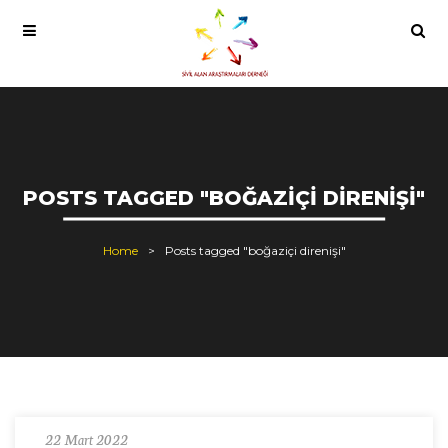
POSTS TAGGED "BOĞAZIÇI DIRENIŞI"
Home
Posts tagged "boğaziçi direnişi"
22 Mart 2022