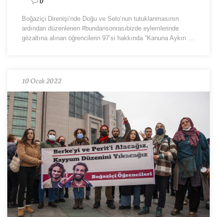
0
Boğaziçi Direnişi’nde Doğu ve Selo’nun tutuklanmasının
ardından düzenlenen #bundansonrasıbizde eylemlerinde
gözaltına alınan öğrencilerin 97’si hakkında “Kanuna Aykırı ...
10 Ocak 2022