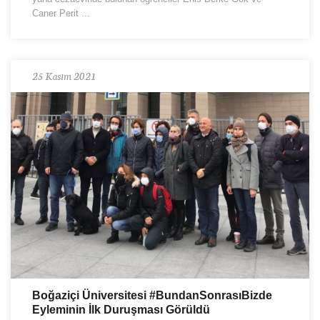
Caner Perit ...
25 Kasım 2021
Boğaziçi Üniversitesi #BundanSonrasıBizde
Eyleminin İlk Duruşması Görüldü