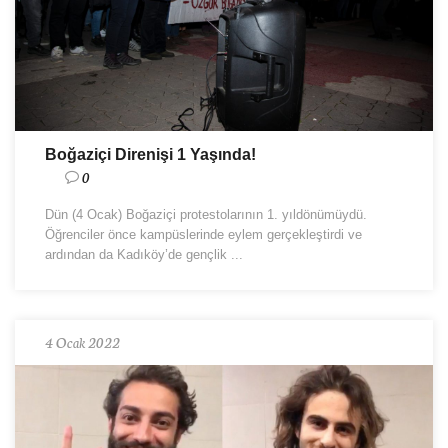
Boğaziçi Direnişi 1 Yaşında!
0
Dün (4 Ocak) Boğaziçi protestolarının 1. yıldönümüydü.
Öğrenciler önce kampüslerinde eylem gerçekleştirdi ve
ardından da Kadıköy’de gençlik ...
4 Ocak 2022