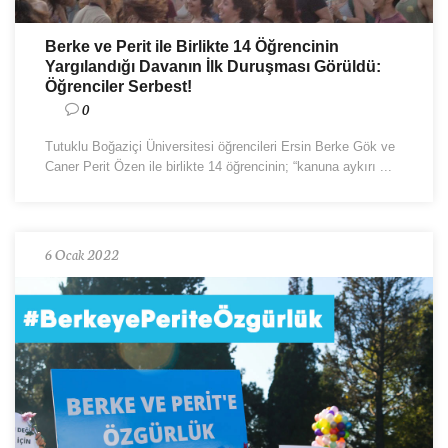
Berke ve Perit ile Birlikte 14 Öğrencinin
Yargılandığı Davanın İlk Duruşması Görüldü:
Öğrenciler Serbest!
0
Tutuklu Boğaziçi Üniversitesi öğrencileri Ersin Berke Gök ve
Caner Perit Özen ile birlikte 14 öğrencinin; “kanuna aykırı ...
6 Ocak 2022