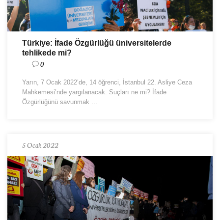
Türkiye: İfade Özgürlüğü üniversitelerde
tehlikede mi?
0
Yarın, 7 Ocak 2022’de, 14 öğrenci, İstanbul 22. Asliye Ceza
Mahkemesi’nde yargılanacak. Suçları ne mi? İfade
Özgürlüğünü savunmak ...
5 Ocak 2022