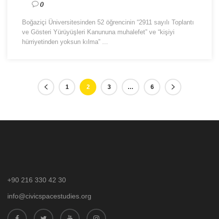
0
Boğaziçi Üniversitesinden 52 öğrencinin “2911 sayılı Toplantı
ve Gösteri Yürüyüşleri Kanununa muhalefet” ve “kişiyi
hürriyetinden yoksun kılma” ...
1
2
3
…
6
+90 216 330 42 30
info@civicspacestudies.org