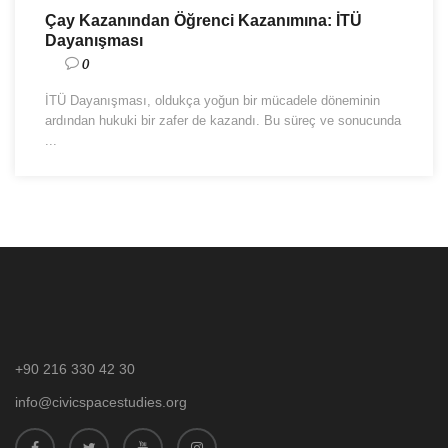
Çay Kazanından Öğrenci Kazanımına: İTÜ
Dayanışması
0
İTÜ Dayanışması, oldukça yoğun bir mücadele döneminin
ardından hukuki bir zafer de kazandı. Bu süreç ve sonucunda
...
+90 216 330 42 30
info@civicspacestudies.org