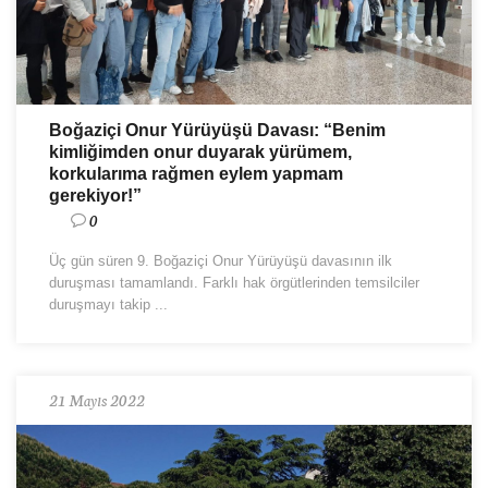
Boğaziçi Onur Yürüyüşü Davası: “Benim
kimliğimden onur duyarak yürümem,
korkularıma rağmen eylem yapmam
gerekiyor!”
0
Üç gün süren 9. Boğaziçi Onur Yürüyüşü davasının ilk
duruşması tamamlandı. Farklı hak örgütlerinden temsilciler
duruşmayı takip ...
21 Mayıs 2022