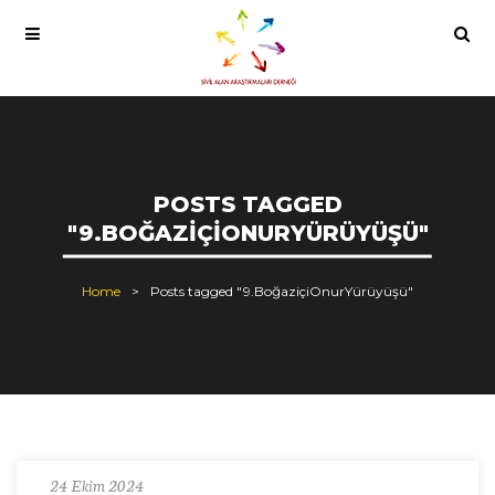
POSTS TAGGED
"9.BOĞAZIÇIONURYÜRÜYÜŞÜ"
Home
Posts tagged "9.BoğaziçiOnurYürüyüşü"
24 Ekim 2024