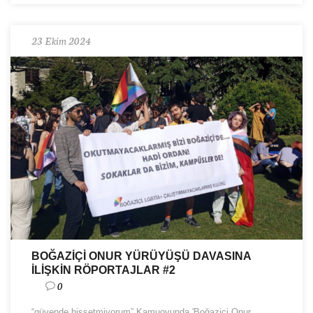
23 Ekim 2024
BOĞAZİÇİ ONUR YÜRÜYÜŞÜ DAVASINA
İLİŞKİN RÖPORTAJLAR #2
0
“güvende hissetmiyorum” Kamuoyunda 'Boğaziçi Onur