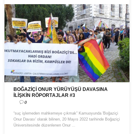
BOĞAZİÇİ ONUR YÜRÜYÜŞÜ DAVASINA
İLİŞKİN RÖPORTAJLAR #3
0
“suç işlemeden mahkemeye çıkmak” Kamuoyunda 'Boğaziçi
Onur Davası' olarak bilinen, 20 Mayıs 2022 tarihinde Boğaziçi
Üniversitesinde düzenlenen Onur ...