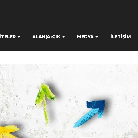
ITELER
ALAN(A)ÇIK
MEDYA
İLETIŞIM