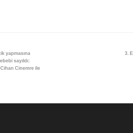
zik yapmasına
3. 
bebi sayıldı:
Cihan Cinemre ile