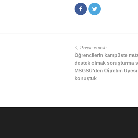
Previous post:
Öğrencilerin kampüste mü
destek olmak soruşturma se
MSGSÜ’den Öğretim Üyesi 
konuştuk