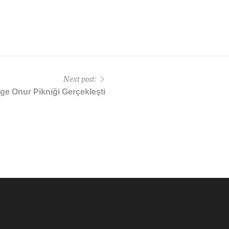
Next post:
Ege Onur Pikniği Gerçekleşti