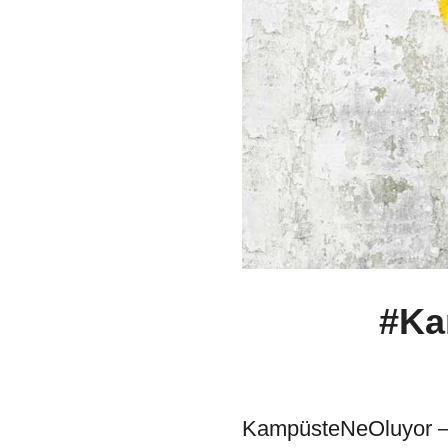
#Ka
KampüsteNeOluyor – 