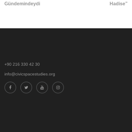
Gündemindeydi
Hadise”
+90 216 330 42 30
info@civicspacestudies.org