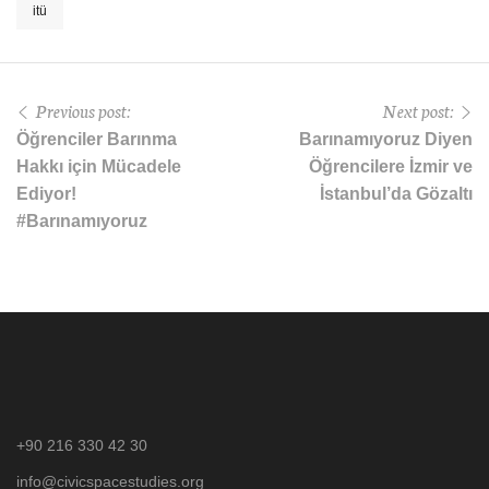
itü
Previous post:
Next post:
Öğrenciler Barınma
Barınamıyoruz Diyen
Hakkı için Mücadele
Öğrencilere İzmir ve
Ediyor!
İstanbul’da Gözaltı
#Barınamıyoruz
+90 216 330 42 30
info@civicspacestudies.org