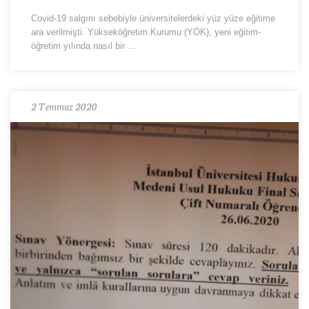
Covid-19 salgını sebebiyle üniversitelerdeki yüz yüze eğitime
ara verilmişti. Yükseköğretim Kurumu (YÖK), yeni eğitim-
öğretim yılında nasıl bir ...
2 Temmuz 2020