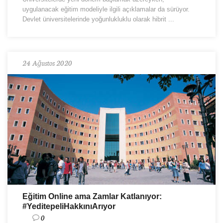
uygulanacak eğitim modeliyle ilgili açıklamalar da sürüyor.
Devlet üniversitelerinde yoğunlukluklu olarak hibrit ...
24 Ağustos 2020
Eğitim Online ama Zamlar Katlanıyor:
#YeditepeliHakkınıArıyor
0