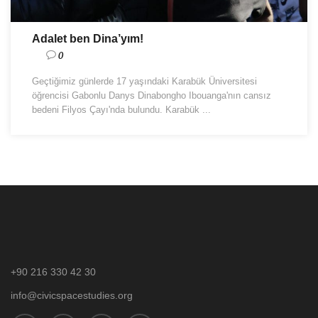
Adalet ben Dina’yım!
0
Geçtiğimiz günlerde 17 yaşındaki Karabük Üniversitesi
öğrencisi Gabonlu Danys Dinabongho Ibouanga'nın cansız
bedeni Filyos Çayı'nda bulundu. Karabük ...
+90 216 330 42 30
info@civicspacestudies.org