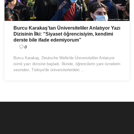
Burcu Karakaş’tan Üniversiteliler Anlatıyor Yazı
Dizisinin İlki: “Siyaset öğrencisiyim, kendimi
derste bile ifade edemiyorum”
0
Burcu Karakaş, Deutsche Welle'de Üniversiteliler Anlatıyor
isimli yazı dizisine başladı. İlkinde, öğrencilerin yani öznelerin
sesinden, Türkiye'de üniversiterlerdeki ...