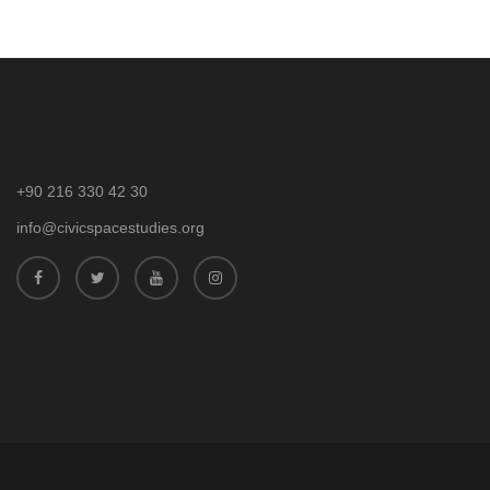
+90 216 330 42 30
info@civicspacestudies.org