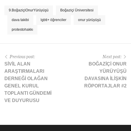
9.BoğaziçiOnurYürüyüşü
Boğaziçi Üniversitesi
dava takibi
lgbti+ öğrenciler
onur yürüyüşü
protestohakkı
Previous post:
Next post:
SİVİL ALAN
BOĞAZİÇİ ONUR
ARAŞTIRMALARI
YÜRÜYÜŞÜ
DERNEĞİ OLAĞAN
DAVASINA İLİŞKİN
GENEL KURUL
RÖPORTAJLAR #2
TOPLANTI GÜNDEMİ
VE DUYURUSU