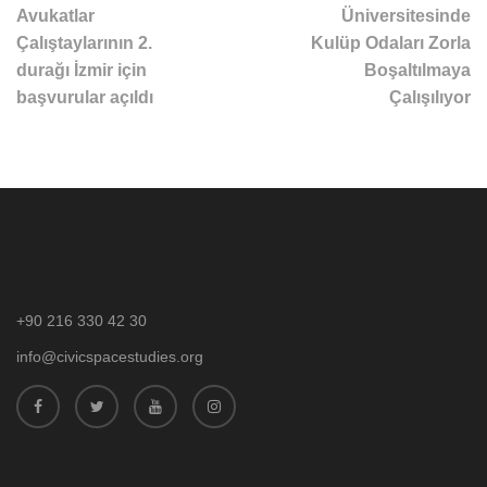
Avukatlar
Üniversitesinde
Çalıştaylarının 2.
Kulüp Odaları Zorla
durağı İzmir için
Boşaltılmaya
başvurular açıldı
Çalışılıyor
+90 216 330 42 30
info@civicspacestudies.org