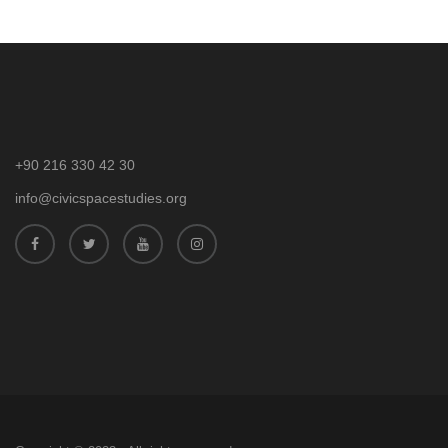
+90 216 330 42 30
info@civicspacestudies.org