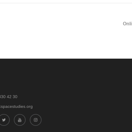
Onl
330 42 30
cspacestudies.org