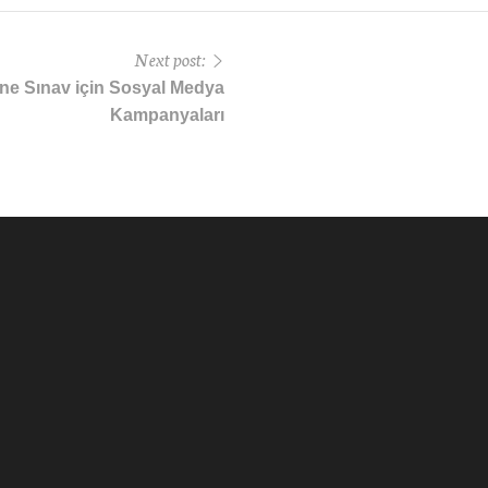
Next post:
ine Sınav için Sosyal Medya
Kampanyaları