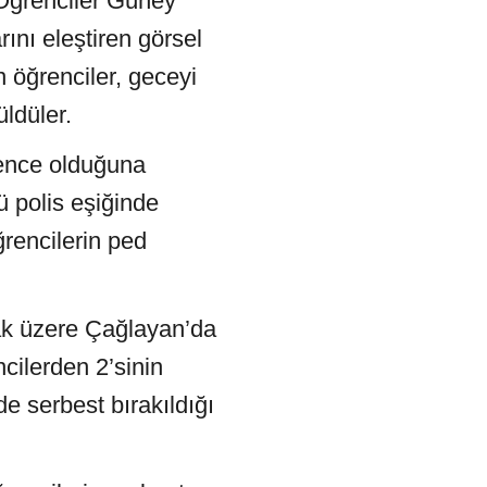
 Öğrenciler Güney
ını eleştiren görsel
n öğrenciler, geceyi
üldüler.
kence olduğuna
ü polis eşiğinde
ğrencilerin ped
ak üzere Çağlayan’da
cilerden 2’sinin
de serbest bırakıldığı