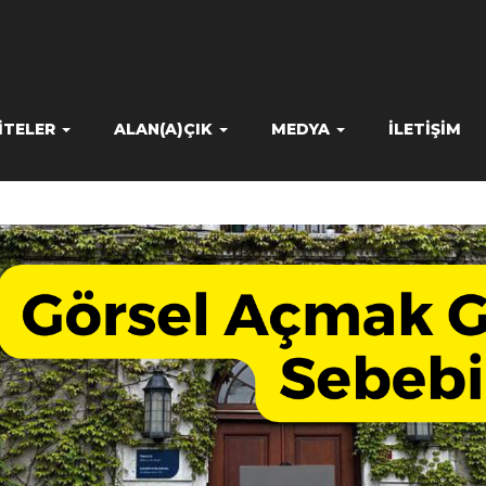
ITELER
ALAN(A)ÇIK
MEDYA
İLETIŞIM