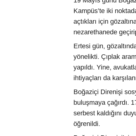
19 Mayıs günü Boğazi
Kampüs’te iki noktada
açtıkları için gözaltı
nezarethanede geçiri
Ertesi gün, gözaltınd
yönelikti. Çıplak ara
yapıldı. Yine, avukat
ihtiyaçları da karşıl
Boğaziçi Direnişi so
buluşmaya çağırdı. 17
serbest kaldığını duyu
öğrenildi.