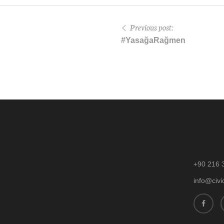
Previous post:
#YasağaRağmen
+90 216 
info@civi