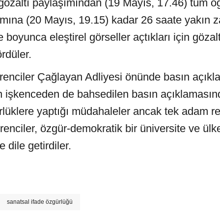
 gözaltı paylaşımından (19 Mayıs, 17.46) tüm öğ
ımına (20 Mayıs, 19.15) kadar 26 saate yakın 
boyunca eleştirel görseller açtıkları için gözal
rdüler.
renciler Çağlayan Adliyesi önünde basın açıkla
n işkenceden de bahsedilen basın açıklaması
rlüklere yaptığı müdahaleler ancak tek adam rej
ğrenciler, özgür-demokratik bir üniversite ve ül
dile getirdiler.
sanatsal ifade özgürlüğü