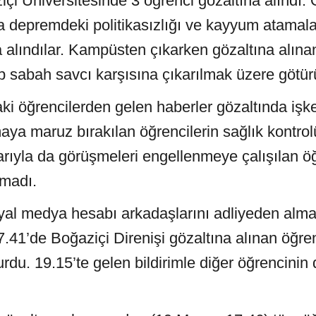
çi Üniversitesinde 3 öğrenci gözaltına alındı.
 depremdeki politikasızlığı ve kayyum atamalar
na alındılar. Kampüsten çıkarken gözaltına alına
p sabah savcı karşısına çıkarılmak üzere götür
aki öğrencilerden gelen haberler gözaltında iş
maya maruz bırakılan öğrencilerin sağlık kontrol
larıyla da görüşmeleri engellenmeye çalışılan ö
anmadı.
syal medya hesabı arkadaşlarını adliyeden alm
.41’de Boğaziçi Direnişi gözaltına alınan öğren
rdu. 19.15’te gelen bildirimle diğer öğrencinin 