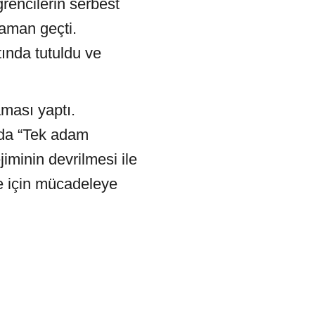
rencilerin serbest
zaman geçti.
tında tutuldu ve
ması yaptı.
nda “Tek adam
iminin devrilmesi ile
ke için mücadeleye