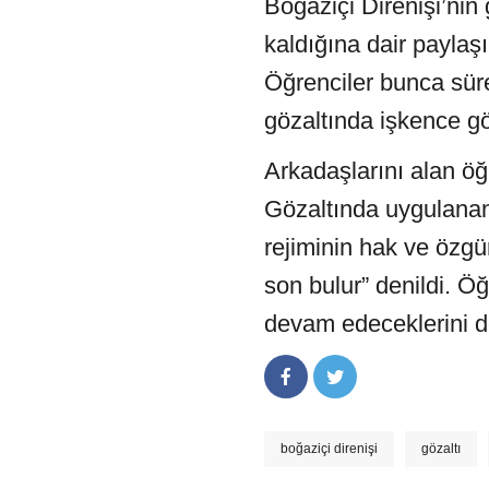
Boğaziçi Direnişi’nin
kaldığına dair paylaş
Öğrenciler bunca süre 
gözaltında işkence gö
Arkadaşlarını alan öğ
Gözaltında uygulana
rejiminin hak ve özgü
son bulur” denildi. Ö
devam edeceklerini de 
boğaziçi direnişi
gözaltı