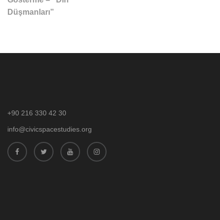
Düşmanları”
+90 216 330 42 30
info@civicspacestudies.org