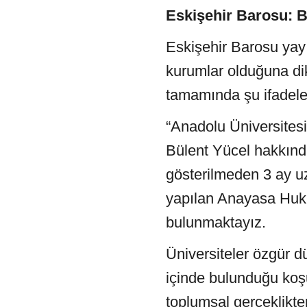
Eskişehir Barosu: B
Eskişehir Barosu yayı
kurumlar olduğuna dik
tamamında şu ifadeler
“Anadolu Üniversites
Bülent Yücel hakkında
gösterilmeden 3 ay uz
yapılan Anayasa Huku
bulunmaktayız.
Üniversiteler özgür d
içinde bulunduğu koşu
toplumsal gerçeklikte