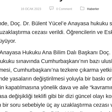
16 OCAK 2023
0 Comment
Haberler
nde, Doç. Dr. Bülent Yücel’e Anayasa hukuku s
uzaklaştırma cezası verildi. Öğrencilerin ve Es
üyüyor.
 Anayasa Hukuku Ana Bilim Dalı Başkanı Doç. 
kuku sınavında Cumhurbaşkanı’nın bazı ulusl
tmesi, Cumhurbaşkanı’na tezkere çıkarma yetkis
e yasaların değiştirilmesi yoluyla bir baskı ort
n kapatılmasına yönelik dava ve aile “kavramı
asa değişikliği teklifi gibi bir dizi güncel olayı
an bir soru sebebiyle üç ay uzaklaştırma cezası v