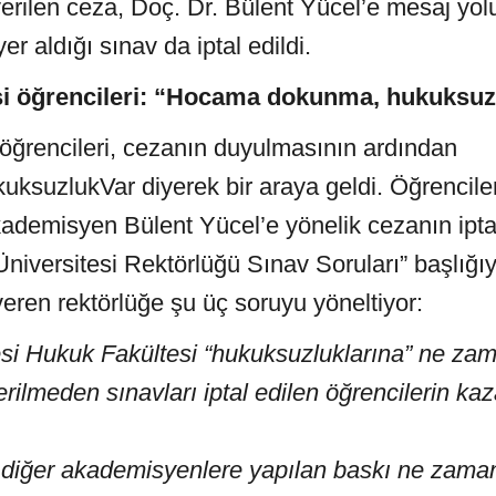
rilen ceza, Doç. Dr. Bülent Yücel’e mesaj yoluy
r aldığı sınav da iptal edildi.
si öğrencileri: “Hocama dokunma, hukuksuz
 öğrencileri, cezanın duyulmasının ardından
uksuzlukVar
diyerek bir araya geldi. Öğrenciler
kademisyen Bülent Yücel’e yönelik cezanın iptal 
niversitesi Rektörlüğü Sınav Soruları” başlığı
eren rektörlüğe şu üç soruyu yöneltiyor:
esi Hukuk Fakültesi “hukuksuzluklarına” ne za
rilmeden sınavları iptal edilen öğrencilerin kaz
 diğer akademisyenlere yapılan baskı ne zama