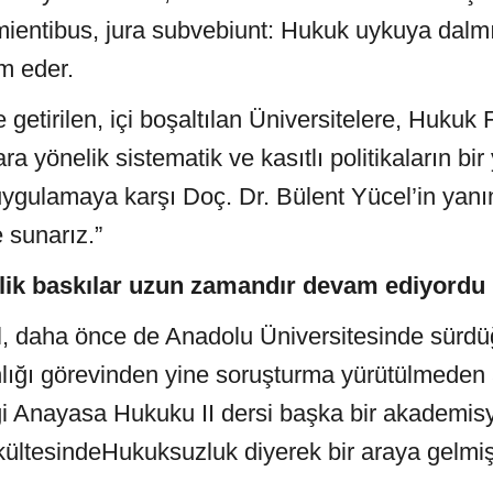
mientibus, jura subvebiunt: Hukuk uykuya dalmı
m eder.
e getirilen, içi boşaltılan Üniversitelere, Hukuk 
ra yönelik sistematik ve kasıtlı politikaların bi
ygulamaya karşı Doç. Dr. Bülent Yücel’in ya
 sunarız.”
lik baskılar uzun zamandır devam ediyordu
el, daha önce de Anadolu Üniversitesinde sür
ığı görevinden yine soruşturma yürütülmeden al
diği Anayasa Hukuku II dersi başka bir akademisy
ültesindeHukuksuzluk
diyerek bir araya gelmiş