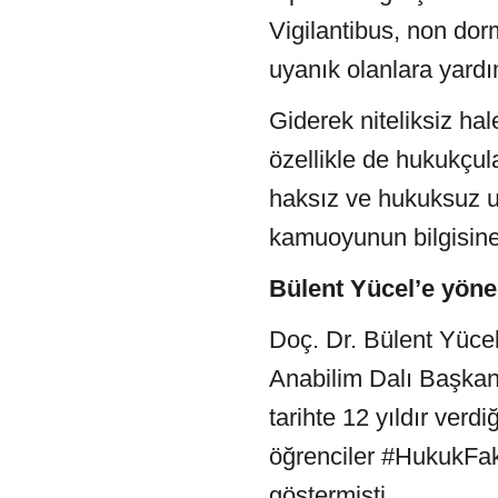
Vigilantibus, non dor
uyanık olanlara yardı
Giderek niteliksiz hal
özellikle de hukukçula
haksız ve hukuksuz u
kamuoyunun bilgisine
Bülent Yücel’e yöne
Doç. Dr. Bülent Yüc
Anabilim Dalı Başkanl
tarihte 12 yıldır ver
öğrenciler
#HukukFak
göstermişti.