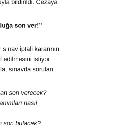
la bildirildi. Cezaya
luğa son ver!”
 sınav iptali kararının
edilmesini istiyor.
yla, sınavda sorulan
man son verecek?
anımları nasıl
n son bulacak?