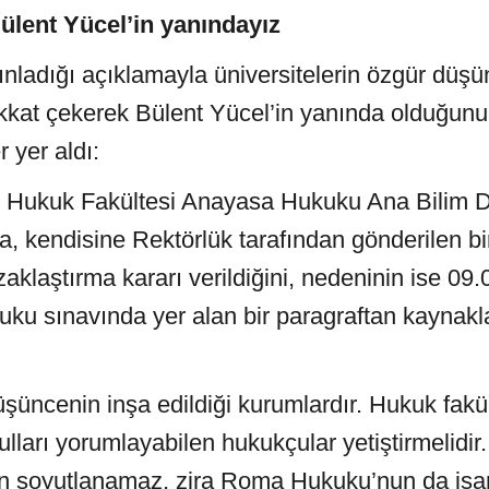
ülent Yücel’in yanındayız
nladığı açıklamayla üniversitelerin özgür düşün
kat çekerek Bülent Yücel’in yanında olduğunu b
 yer aldı:
i Hukuk Fakültesi Anayasa Hukuku Ana Bilim D
, kendisine Rektörlük tarafından gönderilen b
aklaştırma kararı verildiğini, nedeninin ise 09.
ku sınavında yer alan bir paragraftan kaynakl
üşüncenin inşa edildiği kurumlardır. Hukuk fakül
lları yorumlayabilen hukukçular yetiştirmelidi
n soyutlanamaz, zira Roma Hukuku’nun da işaret