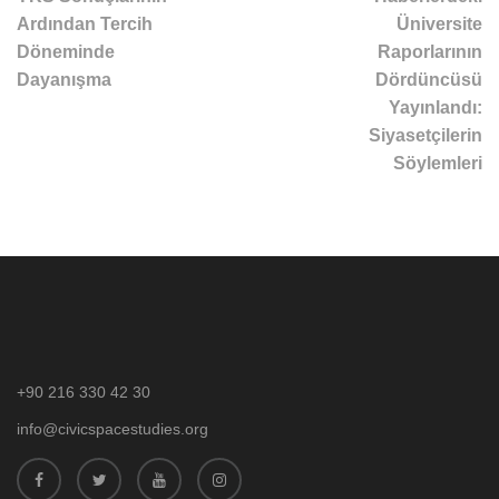
Ardından Tercih
Üniversite
Döneminde
Raporlarının
Dayanışma
Dördüncüsü
Yayınlandı:
Siyasetçilerin
Söylemleri
+90 216 330 42 30
info@civicspacestudies.org