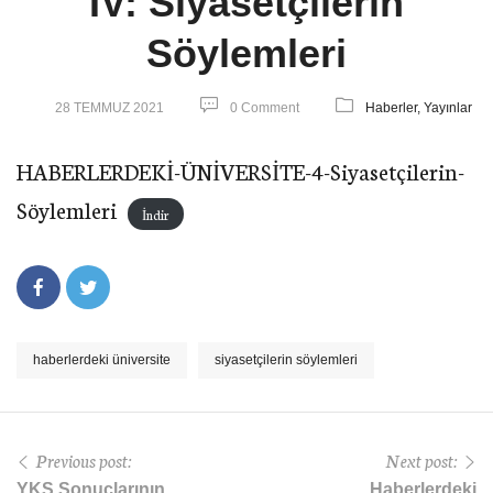
IV: Siyasetçilerin
Söylemleri
28 TEMMUZ 2021
0 Comment
Haberler,
Yayınlar
HABERLERDEKİ-ÜNİVERSİTE-4-Siyasetçilerin-
Söylemleri
İndir
haberlerdeki üniversite
siyasetçilerin söylemleri
Previous post:
Next post:
YKS Sonuçlarının
Haberlerdeki