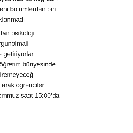
eni bölümlerden biri
ıklanmadı.
an psikoloji
rgunolmali
 getiriyorlar.
ıköğretim bünyesinde
tiremeyeceği
larak öğrenciler,
 Temmuz saat 15:00’da