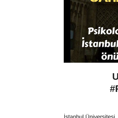
U
#
İstanbul Üniversites