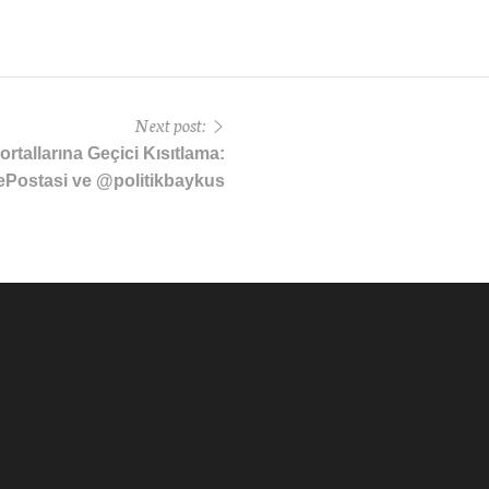
Next post:
rtallarına Geçici Kısıtlama:
Postasi ve @politikbaykus