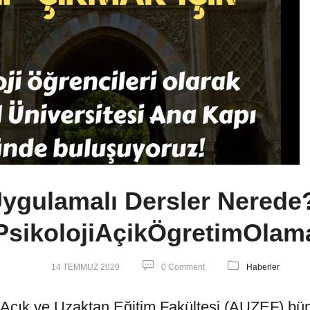
ygulamalı Dersler Nerede
PsikolojiAçikÖgretimOlam
14 TEMMUZ 2020
0 Comment
Haberler
i, Açık ve Uzaktan Eğitim Fakültesi (AUZEF) bü