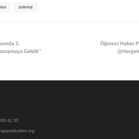
tesi
psikoloji
sında 3.
Öğrenci Haber Po
yanışmaya Geldik”
@Hergele
330 42 30
cspacestudies.org