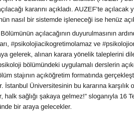
çılacağı kararını açıkladı. AUZEF’te açılacak y
nün nasıl bir sistemde işleneceği ise henüz aç
i Bölümünün açılacağının duyurulmasının ardınd
arı,
#psikolojiacikogretimolamaz
ve
#psikolojio
ya gelerek, alınan karara yönelik taleplerini dile
psikoloji bölümündeki uygulamalı derslerin aç
lüm stajının açıköğretim formatında gerçekleş
r. İstanbul Üniversitesinin bu kararına karşılık o
dır, halk sağlığı şakaya gelmez!” sloganıyla 16
nde bir araya gelecekler.