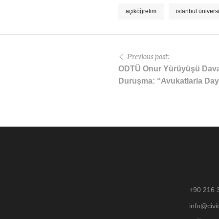
açıköğretim
istanbul üniversi
Previous post:
ODTÜ Onur Yürüyüşü Dava
Duruşma: “Avukatlarla Da
+90 216 
info@civi