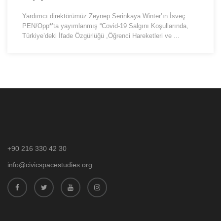
Yardımcı direktörümüz Zeynep Serinkaya Winter’ın İsveç
PEN/Opp*’ta yayımlanmış “Covid-19 Salgını Koşullarında,
Türkiye’deki İfade Özgürlüğü ,Öğrenci Hareketleri ve ...
+90 216 330 42 30
info@civicspacestudies.org