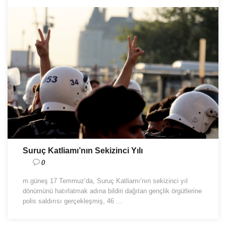
Suruç Katliamı’nın Sekizinci Yılı
0
m.güneş 17 Temmuz’da, Suruç Katliamı’nın sekizinci yıl
dönümünü hatırlatmak adına bildiri dağıtan gençlik örgütlerine
polis saldırısı gerçekleşmiş, 46 ...