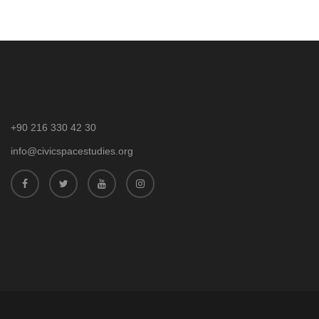
+90 216 330 42 30
info@civicspacestudies.org