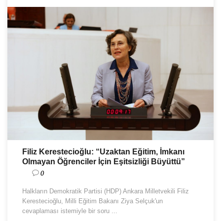
Filiz Kerestecioğlu: “Uzaktan Eğitim, İmkanı
Olmayan Öğrenciler İçin Eşitsizliği Büyüttü”
0
Halkların Demokratik Partisi (HDP) Ankara Milletvekili Filiz
Kerestecioğlu, Milli Eğitim Bakanı Ziya Selçuk'un
cevaplaması istemiyle bir soru ...