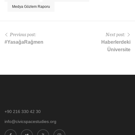
Medya Gözlem Raporu
Previous post:
Next post:
#YasağaRağmen
Haberlerdeki
Üniversite
+90 216 330 42 30
info@civicspacestudies.org