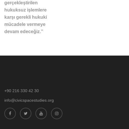
gerçekleştirilen
hukuksuz işlemlere
karşı gerekli hukuki
mücadele vermeye
devam edeceğiz.”
+90 216 330 42 30
info@civicspacestudies.org