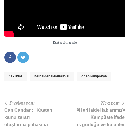
Kürtçe altyazı ile
hak ihlali
herhaldehaklarımızvar
video kampanya
Previous post:
Next post:
Can Candan: “Kasten
#HerHaldeHaklarımızVar
kamu zararı
Kampüste ifade
oluşturma pahasına
özgürlüğü ve kulüpler