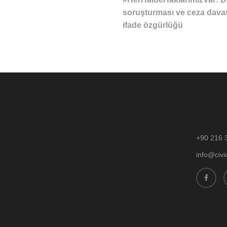
soruşturması ve ceza davası
ifade özgürlüğü
+90 216 
info@civi