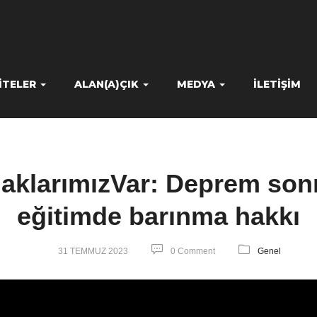
ITELER
ALAN(A)ÇIK
MEDYA
İLETIŞIM
aklarımızVar: Deprem sonr
eğitimde barınma hakkı
31 TEMMUZ 2023
0 Comment
Genel