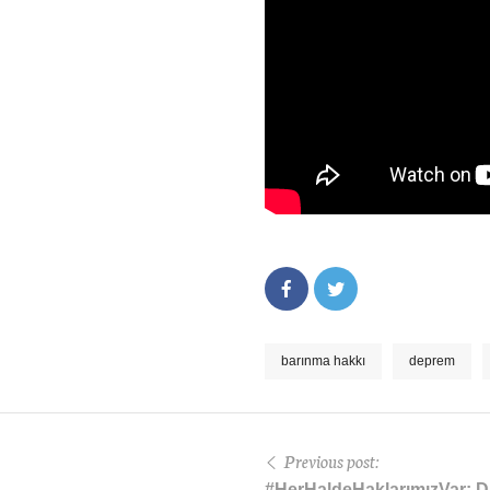
barınma hakkı
deprem
Previous post:
#HerHaldeHaklarımızVar: Di