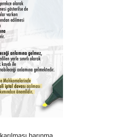
ıkarılması barınma