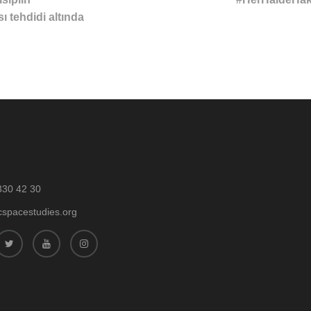
 tehdidi altında
330 42 30
cspacestudies.org