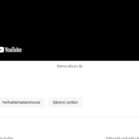
Kürtçe altyazı ile
herhaldehaklarımızvar
öğrenci yurtları
siplin
#HerHaldeHakl