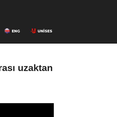
ENG
UNISES
ası uzaktan