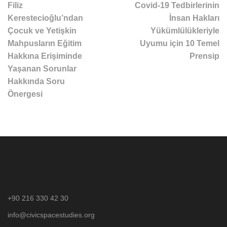
Filiz
Covid-19 Tedbirlerinin
Kerestecioğlu’ndan
İnsan Hakları
Çocuk ve Yetişkin
Yükümlülükleriyle
Mahpusların Eğitim
Uyumu için 10 Temel
Hakkına Erişiminde
Prensip
Yaşanan Sorunlar
Hakkında Soru
Önergesi
+90 216 330 42 30
info@civicspacestudies.org