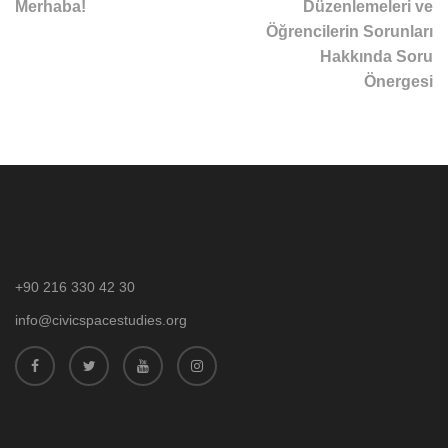
Merhaba!
Düzenlemeleri ve
Öğrencilerin Sorunları
Hakkında Soru
Önergesi
+90 216 330 42 30
info@civicspacestudies.org