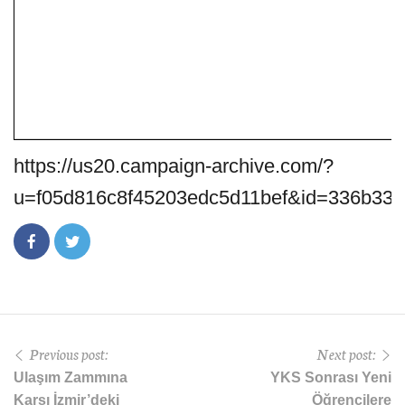
https://us20.campaign-archive.com/?
u=f05d816c8f45203edc5d11bef&id=336b337
Previous post:
Next post:
Ulaşım Zammına
YKS Sonrası Yeni
Karşı İzmir’deki
Öğrencilere