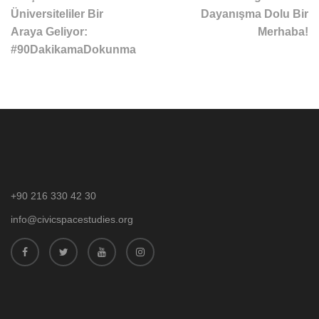
Üniversiteliler Bir
Dayanışma Dolu Bir
Araya Geliyor:
Merhaba!
#90DakikamaDokunma
+90 216 330 42 30
info@civicspacestudies.org