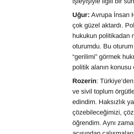
işleyişiyle ilgili bir 
Uğur:
Avrupa İnsan H
çok güzel aktardı. Pol
hukukun politikadan n
oturumdu. Bu oturum s
“gerilimi” görmek huk
politik alanın konusu
Rozerin
: Türkiye’den
ve sivil toplum örgütl
edindim. Haksızlık ya
çözebileceğimizi, çö
öğrendim. Aynı zaman
açısından çalışmaları