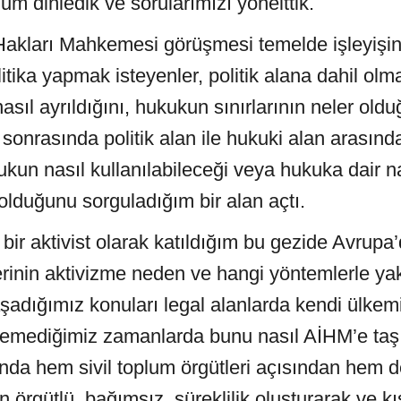
sunum dinledik ve sorularımızı yönelttik.
akları Mahkemesi görüşmesi temelde işleyişin n
itika yapmak isteyenler, politik alana dahil olma
asıl ayrıldığını, hukukun sınırlarının neler old
onrasında politik alan ile hukuki alan arasında
ukun nasıl kullanılabileceği veya hukuka dair 
 olduğunu sorguladığım bir alan açtı.
 bir aktivist olarak katıldığım bu gezide Avrupa
erinin aktivizme neden ve hangi yöntemlerle yakla
şadığımız konuları legal alanlarda kendi ülkemiz
zemediğimiz zamanlarda bunu nasıl AİHM’e taşı
da hem sivil toplum örgütleri açısından hem d
n örgütlü, bağımsız, süreklilik oluşturarak ve k