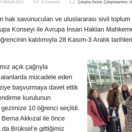
7 ARALIK 2021
0 Comment
Çalışma Gezisi,
Çalışmalarımız,
H
 hak savunucuları ve uluslararası sivil toplum 
pa Konseyi ile Avrupa İnsan Hakları Mahkeme
ğrencinin katılımıyla 28 Kasım-3 Aralık tarihler
mız açık çağrıyla
i alanlarda mücadele eden
geziye başvurmaya davet ettik
lendirme kurulunun
 gezimize 10 öğrenci seçildi.
Berna Akkızal ile önce
da Brüksel’e gittiğimiz