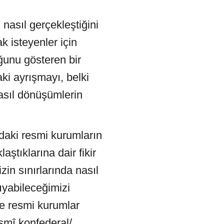
asıl gerçekleştiğini
k isteyenler için
uğunu gösteren bir
ki ayrışmayı, belki
nasıl dönüşümlerin
’daki resmi kurumların
ştıklarına dair fikir
in sınırlarında nasıl
yabileceğimizi
e resmi kurumlar
ısmî konfederal/