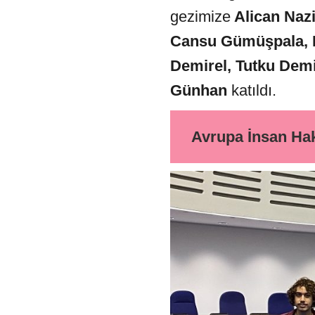
gezimize
Alican Naz
Cansu Gümüşpala, 
Demirel, Tutku Demi
Günhan
katıldı.
Avrupa İnsan Hak